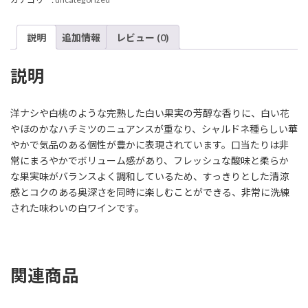
シ
ャ
ル
説明
追加情報
レビュー (0)
ド
ネ
個
説明
洋ナシや白桃のような完熟した白い果実の芳醇な香りに、白い花
やほのかなハチミツのニュアンスが重なり、シャルドネ種らしい華
やかで気品のある個性が豊かに表現されています。口当たりは非
常にまろやかでボリューム感があり、フレッシュな酸味と柔らか
な果実味がバランスよく調和しているため、すっきりとした清涼
感とコクのある奥深さを同時に楽しむことができる、非常に洗練
された味わいの白ワインです。
関連商品